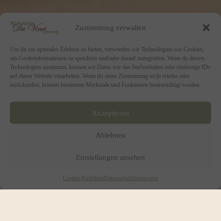
Zustimmung verwalten
Um dir ein optimales Erlebnis zu bieten, verwenden wir Technologien wie Cookies,
um Geräteinformationen zu speichern und/oder darauf zuzugreifen. Wenn du diesen
Technologien zustimmst, können wir Daten wie das Surfverhalten oder eindeutige IDs
auf dieser Website verarbeiten. Wenn du deine Zustimmung nicht erteilst oder
zurückziehst, können bestimmte Merkmale und Funktionen beeinträchtigt werden.
Akzeptieren
Ablehnen
Einstellungen ansehen
Cookie-Richtlinie
Datenschutz
Impressum