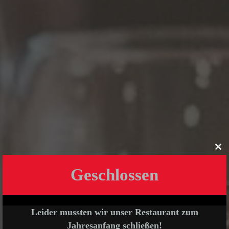
Clo
this
Geschlossen
mo
Leider mussten wir unser Restaurant zum
Jahresanfang schließen!